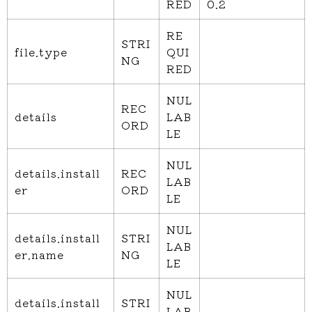
RED
0.2
RE
STRI
file.type
QUI
NG
RED
NUL
REC
details
LAB
ORD
LE
NUL
details.install
REC
LAB
er
ORD
LE
NUL
details.install
STRI
LAB
er.name
NG
LE
NUL
details.install
STRI
LAB