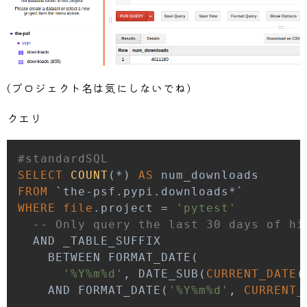
(プロジェクト名は気にしないでね)
クエリ
#standardSQL
SELECT
COUNT
(
*
)
AS
FROM
`
the
-
psf
.
pypi
.
downloads
*
`
WHERE
file
.
project 
=
'pytest'
-- Only query the last 30 days of hi
AND
BETWEEN
 FORMAT_DATE
(
'%Y%m%d'
,
 DATE_SUB
(
CURRENT_DATE
(
AND
 FORMAT_DATE
(
'%Y%m%d'
,
CURRENT_