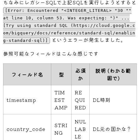
ちなみにレガシーSQLで上記SQLを実行しようとすると
[Error: Encountered "<INTEGER_LITERAL> "30 ""
at line 10, column 53. Was expecting: ")" ...
[Try using standard SQL (https://cloud.google.c
om/bigquery/docs/reference/standard-sql/enablin
というエラーが発生しました。
g-standard-sql)]
参照可能なフィールドはこんな感じです
必須
説明 (わかる範
フィールド名
型
か
囲で)
TIM
RE
timestamp
EST
QUI
DL時刻
AMP
RED
NUL
STRI
country_code
LAB
DL元の国かな？
NG
LE