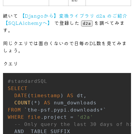
続いて
【Djangoから】変換ライブラリ d2a のご紹介
【SQLAlchemyへ】
で登録した
を調べてみま
d2a
す。
同じクエリでは面白くないので日毎のDL数を見てみま
しょう。
クエリ
#standardSQL
SELECT
DATE
(
timestamp
)
AS
 dt
,
COUNT
(
*
)
AS
FROM
`
the
-
psf
.
pypi
.
downloads
*
`
WHERE
file
.
project 
=
'd2a'
-- Only query the last 30 days of hi
AND