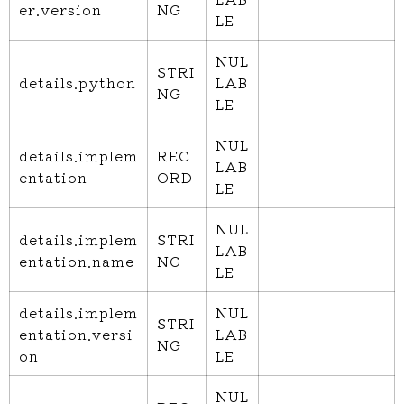
er.version
NG
LE
NUL
STRI
details.python
LAB
NG
LE
NUL
details.implem
REC
LAB
entation
ORD
LE
NUL
details.implem
STRI
LAB
entation.name
NG
LE
details.implem
NUL
STRI
entation.versi
LAB
NG
on
LE
NUL