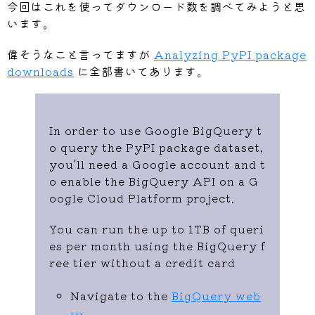
今回はこれを使ってダウンロード数を調べてみようと思
います。
偉そうなこと言ってますが
Analyzing PyPI package
downloads
に全部書いてあります。
In order to use Google BigQuery t
o query the PyPI package dataset,
you'll need a Google account and t
o enable the BigQuery API on a G
oogle Cloud Platform project.
You can run the up to 1TB of queri
es per month using the BigQuery f
ree tier without a credit card
Navigate to the
BigQuery web