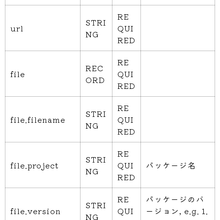
RE
STRI
url
QUI
NG
RED
RE
REC
file
QUI
ORD
RED
RE
STRI
file.filename
QUI
NG
RED
RE
STRI
file.project
QUI
パッケージ名
NG
RED
RE
パッケージのバ
STRI
file.version
QUI
ージョン, e.g. 1.
NG