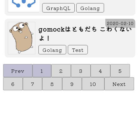
GraphQL
Golang
2020-02-10
gomockはともだち こわくない
よ！
Golang
Test
Prev
1
2
3
4
5
6
7
8
9
10
Next