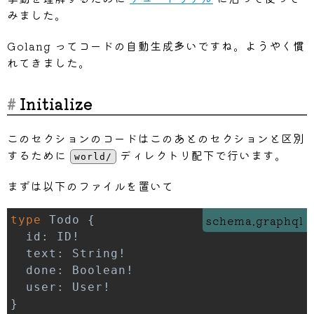
みました。
Golang ってコードの自動生成多いですね。ようやく慣
れてきました。
Initialize
このセクションのコードはこのあとのセクションと区別
するために
ディレクトリ配下で行います。
world/
まずは以下のファイルを置いて
schema.graphql
type
 Todo 
{
  id
:
 ID
!
  text
:
 String
!
  done
:
 Boolean
!
  user
:
 User
!
}