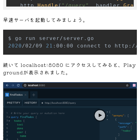
	http
.
Handle
(
"/query"
,
 handler
.
Grap
早速サーバを起動してみましょう。
	log
.
Printf
(
"connect to http://loca
	log
.
Fatal
(
http
.
ListenAndServe
(
":"
+
}
2020
/02/09 
21
:00:00 connect to http://
続いて localhost:8080 にアクセスしてみると、Play
groundが表示されました。