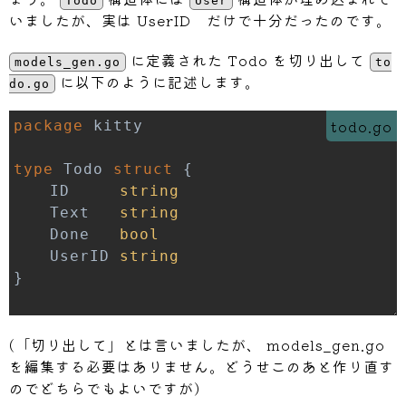
Todo
User
いましたが、実は UserID だけで十分だったのです。
に定義された Todo を切り出して
models_gen.go
to
に以下のように記述します。
do.go
todo.go
package
type
 Todo 
struct
{
	ID     
string
	Text   
string
	Done   
bool
	UserID 
string
}
(「切り出して」とは言いましたが、 models_gen.go
を編集する必要はありません。どうせこのあと作り直す
のでどちらでもよいですが)