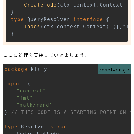
CreateTodo
(
ctx context
.
Context
,
 i
}
type
 QueryResolver 
interface
{
Todos
(
ctx context
.
Context
)
(
[
]
*
To
}
ここに処理を実装していきましょう。
resolver.go
package
import
(
"context"
"fmt"
"math/rand"
)
// THIS CODE IS A STARTING POINT ONLY
type
 Resolver 
struct
{
	todos 
[
]
*