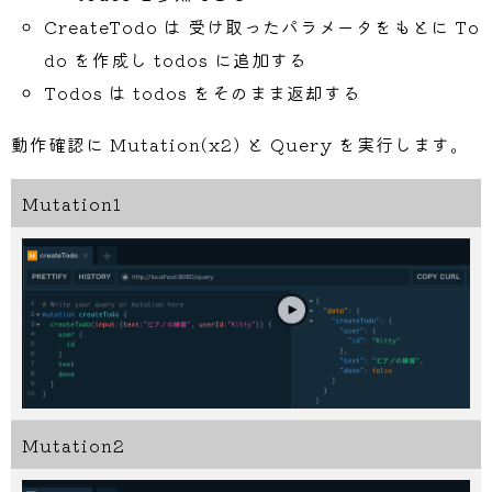
		UserID
:
 input
.
UserID
,
CreateTodo は 受け取ったパラメータをもとに To
}
do を作成し todos に追加する
	r
.
todos 
=
append
(
r
.
todos
,
 todo
)
return
 todo
,
nil
Todos は todos をそのまま返却する
}
動作確認に Mutation(x2) と Query を実行します。
type
 queryResolver 
struct
{
*
Resolver 
}
Mutation1
func
(
r 
*
queryResolver
)
Todos
(
ctx conte
return
 r
.
todos
,
nil
}
type
 todoResolver 
struct
{
*
Resolver 
}
func
(
r 
*
todoResolver
)
User
(
ctx context
return
&
User
{
ID
:
 obj
.
UserID
,
 Name
:
}
Mutation2