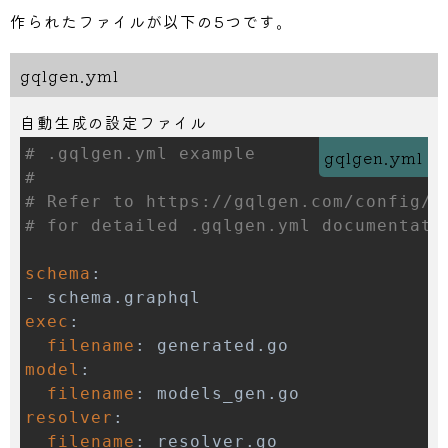
作られたファイルが以下の5つです。
gqlgen.yml
自動生成の設定ファイル
# .gqlgen.yml example
gqlgen.yml
#
# Refer to https://gqlgen.com/config/
# for detailed .gqlgen.yml documentati
schema
:
-
exec
:
filename
:
model
:
filename
:
resolver
:
filename
: