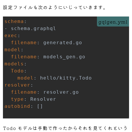
設定ファイルも次のようにいじっていきます。
gqlgen.yml
schema
:
-
exec
:
filename
:
model
:
filename
:
models
:
Todo
:
model
:
resolver
:
filename
:
type
:
autobind
:
[
]
Todo モデルは手動で作ったからそれを見てくれという