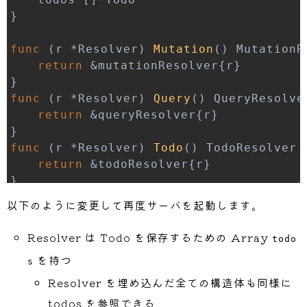
}
func
(
r 
*
Resolver
)
Mutation
(
)
 MutationR
return
&
mutationResolver
{
r
}
}
func
(
r 
*
Resolver
)
Query
(
)
 QueryResolve
return
&
queryResolver
{
r
}
}
func
(
r 
*
Resolver
)
Todo
(
)
 TodoResolver 
return
&
todoResolver
{
r
}
}
以下のように変更して再度サーバを起動します。
type
 mutationResolver 
struct
{
*
Resolver
Resolver は Todo を保存するための Array
todo
func
(
r 
*
mutationResolver
)
CreateTodo
(
c
を持つ
s
	todo 
:=
&
Todo
{
		Text
:
   input
.
Text
,
Resolver を埋め込んだ全ての構造体も同様に
		ID
:
     fmt
.
Sprintf
(
"T%d"
,
 rand
.
todos を参照できる