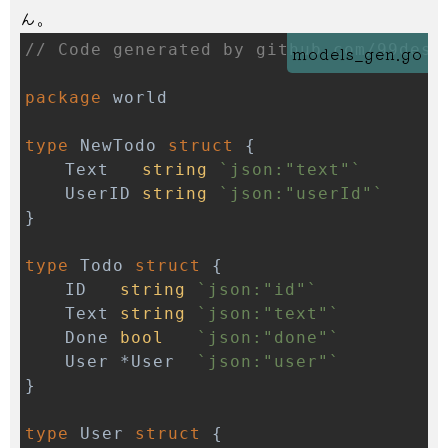
ん。
// Code generated by github.com/99desi
models_gen.go
package
type
 NewTodo 
struct
{
	Text   
string
`json:"text"`
	UserID 
string
`json:"userId"`
}
type
 Todo 
struct
{
	ID   
string
`json:"id"`
	Text 
string
`json:"text"`
	Done 
bool
`json:"done"`
	User 
*
User  
`json:"user"`
}
type
 User 
struct
{