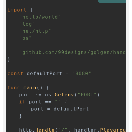
import
(
"hello/world"
"log"
"net/http"
"os"
"github.com/99designs/gqlgen/handl
)
const
 defaultPort 
=
"8080"
func
main
(
)
{
	port 
:=
 os
.
Getenv
(
"PORT"
)
if
 port 
==
""
{
		port 
=
}
	http
.
Handle
(
"/"
,
 handler
.
Playgroun