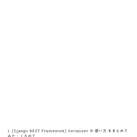
1
.
[Django REST Framework] Serializer の 使い方 をまとめて
みた - くろのて