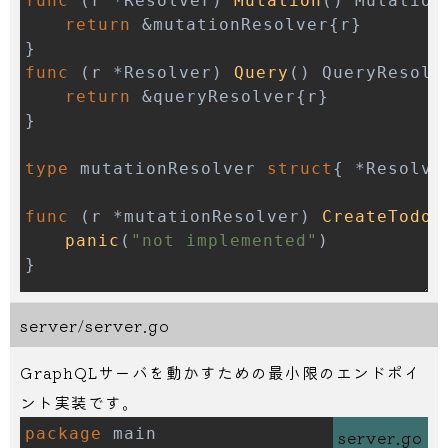
func
(
r 
*
Resolver
)
Mutation
(
)
 Mutation
return
&
mutationResolver
{
r
}
}
func
(
r 
*
Resolver
)
Query
(
)
 QueryResolv
return
&
queryResolver
{
r
}
}
type
 mutationResolver 
struct
{
*
Resolve
func
(
r 
*
mutationResolver
)
CreateTodo
(
panic
(
"not implemented"
)
}
type
 queryResolver 
struct
{
*
Resolver 
}
server/server.go
func
(
r 
*
queryResolver
)
Todos
(
ctx cont
GraphQLサーバを動かすための最小限のエンドポイ
panic
(
"not implemented"
)
ント実装です。
}
package
server.go