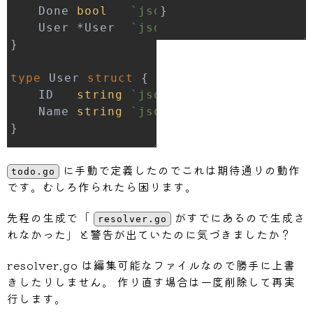
	Done 
bool
`json:"done"`
}
	User 
*
User  
`json:"user"`
}
type
 User 
struct
{
	ID   
string
`json:"id"`
	Name 
string
`json:"name"`
}
に手動で定義したのでこれは期待通りの動作
todo.go
です。むしろ作られたら困ります。
先程の生成で「
がすでにあるので生成さ
resolver.go
れなかった」と警告が出ていたのに気づきましたか？
resolver.go は編集可能なファイルなので勝手に上書
きしたりしません。 作り直す場合は一度削除して再実
行します。