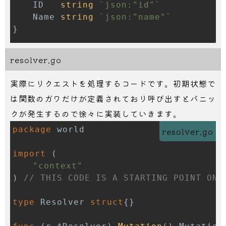
	ID   
string
`json:"id"`
	Name 
string
`json:"name"`
}
resolver.go
実際にリクエストを処理するコードです。初期状態で
は関数のガワだけが定義されており呼び出すとパニッ
クが発生するので徐々に実装していきます。
package
resolver.go
import
(
"context"
)
// THIS CODE IS A STARTING POINT ONL
type
 Resolver 
struct
{
}