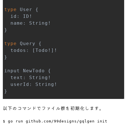
type
 User 
{
  id
:
 ID
!
  name
:
 String
!
}
type
 Query 
{
  todos
:
[
Todo
!
]
!
}
input NewTodo 
{
  text
:
 String
!
  userId
:
 String
!
}
type
 Mutation 
{
以下のコマンドでファイル群を初期化します。
createTodo
(
input
:
 NewTodo
!
)
:
 Todo
!
}
$ go run github.com/99designs/gqlgen init