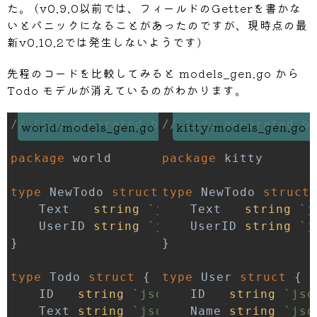
た。 (v0.9.0以前では、フィールドのGetterを書かな
いとパニックになることがあったのですが、現時点の最
新v0.10.2では発生しないようです)
先程のコードを比較してみると models_gen.go から
Todo モデルが消えているのがわかります。
// Code generated by github.com/99desig
// Code generated b
world/models_gen.go
kitty/models_gen.go
package
package
type
 NewTodo 
struct
type
{
 NewTodo 
struct
	Text   
string
`json:"text"`
	Text   
string
`j
	UserID 
string
`json:"userId"`
	UserID 
string
`j
}
}
type
 Todo 
struct
{
type
 User 
struct
{
	ID   
string
`json:"id"`
	ID   
string
`jso
	Text 
string
`json:"text"`
	Name 
string
`jso