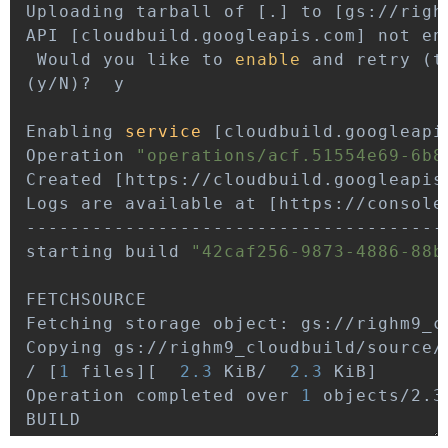
Uploading tarball of 
[
.
]
 to 
[
gs://righ
API 
[
cloudbuild.googleapis.com
]
 not en
 Would you like to 
enable
 and retry 
(
t
(
y/N
)
Enabling 
service
[
cloudbuild.googleapi
Operation 
"operations/acf.51554e69-6b8
Created 
[
https://cloudbuild.googleapis
Logs are available at 
[
https://console
starting build 
"42caf256-9873-4886-88b
Fetching storage object: gs://righm9_c
Copying gs://righm9_cloudbuild/source/
/ 
[
1
 files
]
[
2.3
 KiB/  
2.3
 KiB
]
Operation completed over 
1
Starting Step 
#0