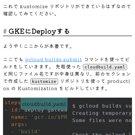
これで kustomize リポジトリができているはずなので
Step 
#0: Already have image (with dige
確認してみてください。
Step 
#0: Sending build context to Dock
Step 
#0: Step 1/7 : FROM gcr.io/cloud-
Step 
#0:  ---> f340f9885ea0
GKEにDeployする
Step 
#0: Step 2/7 : ENV VER 3.4.0
Step 
#0:  ---> Running in d59b849b9bd4
ようやくここからが本番です。
Step 
#0: Removing intermediate contain
Step 
#0:  ---> 5cbc9f7b5b08
ここでも
gcloud builds submit
コマンドを使ってビ
Step 
#0: Step 3/7 : ENV VERSION v${VER
ルドをしていきます。 先程使った
cloudbuild.yaml
Step 
#0:  ---> Running in f151f29f5ac5
と同じファイル名ですが中身は異なり、前のセクション
Step 
#0: Removing intermediate contain
で作成した
リポジトリを使って producti
kustomize
Step 
#0:  ---> a0773d5aa34a
on の Kustomization をビルドしています。
Step 
#0: Step 4/7 : COPY kustomize.bas
Step 
#0:  ---> 63bd42008292
steps
:
cloudbuild.yaml
Step 
#0: Step 5/7 : RUN apt-get update
-
id
:
Creating temporary
Step 
#0:  ---> Running in cc446cdec4e6
name
:
'gcr.io/$PROJECT_ID/kustomize'
Some files were no
Step 
#0: Get:1 http://security.ubuntu.
args
:
Step 
#0: Get:2 http://ppa.launchpad.ne
-
'build'
Check the gcloud l