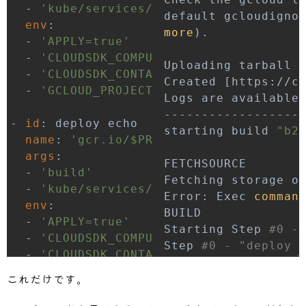
Step 
#0: Get:3 http://archive.ubuntu.c
-
'kube/services/gateway/overlays/pro
default gcloudigno
Step 
#0: Get:4 http://security.ubuntu.
env
:
more
)
Step 
#0: Get:5 http://security.ubuntu.
-
'APPLY=true'
Step 
#0: Get:6 http://security.ubuntu.
-
'CLOUDSDK_COMPUTE_ZONE=asia-northea
Uploading tarball 
Step 
#0: Get:7 http://security.ubuntu.
-
'CLOUDSDK_CONTAINER_CLUSTER=sample-
Created 
[
https://c
Step 
#0: Get:8 http://security.ubuntu.
-
'GCLOUD_PROJECT=righm9'
Logs are available
Step 
#0: Get:9 http://security.ubuntu.
Step 
#0: Get:10 http://security.ubuntu
-
id
:
starting build 
"b2
Step 
#0: Get:11 http://security.ubuntu
name
:
'gcr.io/$PROJECT_ID/kustomize'
Step 
#0: Get:12 http://ppa.launchpad.n
args
:
Step 
#0: Get:13 http://archive.ubuntu.
-
'build'
Fetching storage o
Step 
#0: Get:14 http://ppa.launchpad.n
-
'kube/services/echo/overlays/produc
Error: Exec 
comman
Step 
#0: Get:15 http://archive.ubuntu.
env
:
Step 
#0: Get:16 http://archive.ubuntu.
-
'APPLY=true'
Starting Step 
#0 -
Step 
#0: Get:17 http://archive.ubuntu.
-
'CLOUDSDK_COMPUTE_ZONE=asia-northea
Step 
#0 - "deploy 
Step 
#0: Get:18 http://archive.ubuntu.
-
'CLOUDSDK_CONTAINER_CLUSTER=sample-
Step 
#0 - "deploy 
Step 
#0: Get:19 http://archive.ubuntu.
-
'GCLOUD_PROJECT=righm9'
これだけです。
Step 
#0 - "deploy 
Step 
#0: Get:20 http://archive.ubuntu.
Step 
#0 - "deploy 
Step 
#0: Get:21 http://archive.ubuntu.