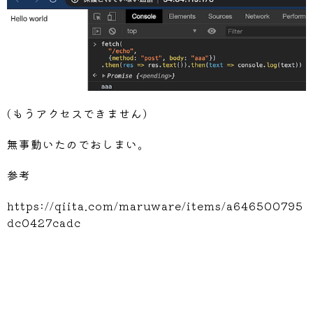
Step 
#0: --2020-05-02 16:08:04--  http
🗒
kustomization.yaml
Step 
#0: Resolving github.com (github.
🗒
service.yaml
Step 
#0: Connecting to github.com (git
Step 
#0: HTTP request sent, awaiting r
📁
overlays
Step 
#0: Location: https://github-prod
📁
local
Step 
#0: --2020-05-02 16:08:04--  http
Step 
#0: Resolving github-production-r
🗒
kustomization.yaml
(もうアクセスできません)
Step 
#0: Connecting to github-producti
🗒
service.yaml
Step 
#0: HTTP request sent, awaiting r
無事動いたのでおしまい。
📁
production
Step 
#0: Length: 8496221 (8.1M) [appli
Step 
#0: Saving to: 'kustomize_v3.4.0_
参考
🗒
kustomization.yaml
Step 
#0:
🗒
patch.yaml
https://qiita.com/maruware/items/a646500795
Step 
#0:      0K .......... ..........
dc0427cadc
Step 
#0:     50K .......... ..........
🗒
service.yaml
Step 
#0:    100K .......... ..........
📁
skaffold
Step 
#0:    150K .......... ..........
Step 
#0:    200K .......... ..........
🗒
kustomization.yaml
Step 
#0:    250K .......... ..........
Step 
#0:    300K .......... ..........