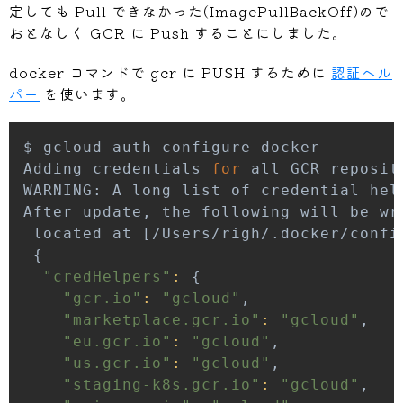
定しても Pull できなかった(ImagePullBackOff)ので
おとなしく GCR に Push することにしました。
docker コマンドで gcr に PUSH するために
認証ヘル
パー
を使います。
Adding credentials 
for
WARNING: A long list of credential hel
After update, the following will be wr
 located at 
[
/Users/righ/.docker/confi
{
"credHelpers"
:
{
"gcr.io"
:
"gcloud"
"marketplace.gcr.io"
:
"gcloud"
"eu.gcr.io"
:
"gcloud"
"us.gcr.io"
:
"gcloud"
"staging-k8s.gcr.io"
:
"gcloud"