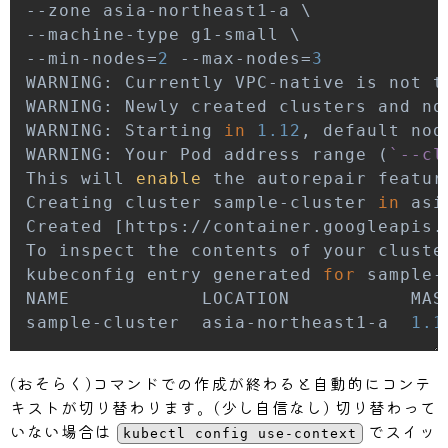
--zone asia-northeast1-a 
\
--machine-type g1-small 
\
--min-nodes
=
2
 --max-nodes
=
3
WARNING: Currently VPC-native is not t
WARNING: Newly created clusters and no
WARNING: Starting 
in
1.12
, default nod
WARNING: Your Pod address range 
(
`
--cl
This will 
enable
 the autorepair featur
Creating cluster sample-cluster 
in
 asi
Created 
[
https://container.googleapis.
To inspect the contents of your cluste
kubeconfig entry generated 
for
sample-cluster  asia-northeast1-a  
1.1
(おそらく)コマンドでの作成が終わると自動的にコンテ
キストが切り替わります。(少し自信なし) 切り替わって
いない場合は
でスイッ
kubectl config use-context