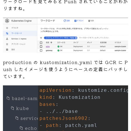
ワークロードを見てみると Push されていることがわか
Step 
#0 - "deploy 
Step 
#0: Get:22 http://archive.ubuntu.
りますね。
Step 
#0 - "deploy 
Step 
#0: Get:23 http://archive.ubuntu.
Step 
#0 - "deploy 
Step 
#0: Get:24 http://archive.ubuntu.
Step 
#0 - "deploy 
Step 
#0: Get:25 http://archive.ubuntu.
Step 
#0 - "deploy 
Step 
#0: Get:26 http://archive.ubuntu.
Step 
#0 - "deploy 
Step 
#0: Get:27 http://archive.ubuntu.
Step 
#0 - "deploy 
Step 
#0: Get:28 http://archive.ubuntu.
Step 
#0 - "deploy 
Step 
#0: Get:29 http://archive.ubuntu.
Step 
#0 - "deploy 
Step 
#0: Get:30 http://archive.ubuntu.
production の kustomization.yaml では GCR に P
Step 
#0 - "deploy 
Step 
#0: Get:31 http://archive.ubuntu.
ush したイメージを使うようにベースの定義にパッチし
Step 
#0 - "deploy 
Step 
#0: Get:32 http://archive.ubuntu.
ています。
Step 
#0 - "deploy 
Step 
#0: Get:33 http://archive.ubuntu.
Step 
#0 - "deploy 
Step 
#0: Get:34 http://archive.ubuntu.
apiVersion
:
Step 
#0 - "deploy 
Step 
#0: Get:35 http://archive.ubuntu.
📁
bazel-sample-project
kind
:
Step 
#0 - "deploy 
Step 
#0: Fetched 19.2 MB in 4s (4123 k
bases
:
📁
kube
Step 
#0 - "deploy 
Step 
#0: Reading package lists...
-
Step 
#0 - "deploy 
Step 
#0: Reading package lists...
📁
services
patchesJson6902
:
Step 
#0 - "deploy 
Step 
#0: Building dependency tree...
-
path
:
📁
echo
Step 
#0 - "deploy 
Step 
#0: Reading state information...