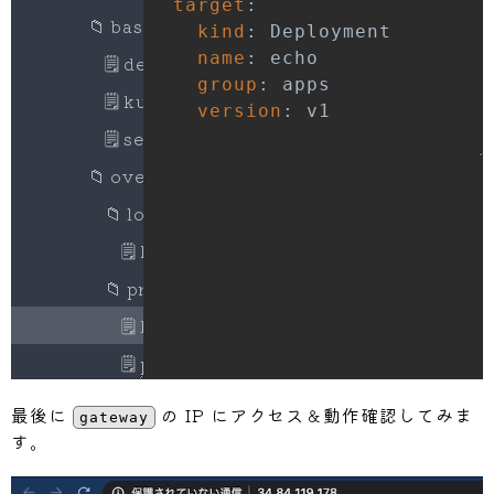
target
:
Step 
#0 - "deploy 
Step 
#0: The following packages were a
📁
base
kind
:
Step 
#0 - "deploy 
Step 
#0:   cpp cpp-5 gcc-5 libasan2 li
name
:
🗒
deployment.yaml
Finished Step 
#0 -
Step 
#0:   libcilkrts5 libexpat1-dev l
group
:
Starting Step 
#1 -
🗒
kustomization.yaml
Step 
#0:   libmpc3 libmpfr4 libmpx0 li
version
:
Step 
#1 - "deploy 
Step 
#0:   libquadmath0 libtsan0 libub
🗒
service.yaml
Step 
#1 - "deploy 
Step 
#0:   python-pkg-resources python
📁
overlays
Step 
#1 - "deploy 
Step 
#0: Use 'apt autoremove' to remov
Finished Step 
#1 -
Step 
#0: The following NEW packages wi
📁
local
Step 
#0:   wget
🗒
kustomization.yaml
Step 
#0: debconf: delaying package con
📁
production
Step 
#0: 0 upgraded, 1 newly installed
Step 
#0: Need to get 0 B/299 kB of arc
🗒
kustomization.yaml
Step 
#0: After this operation, 905 kB 
🗒
patch.yaml
b22a262a-6792-427f
Step 
#0: Selecting previously unselect
(
Reading database 
..
. 
17441
 files and 
📁
gateway
最後に
の IP にアクセス＆動作確認してみま
Step 
#0: Preparing to unpack .../wget_
gateway
📁
base
す。
Step 
#0: Unpacking wget (1.17.1-1ubunt
Step 
#0: Setting up wget (1.17.1-1ubun
🗒
deployment.yaml