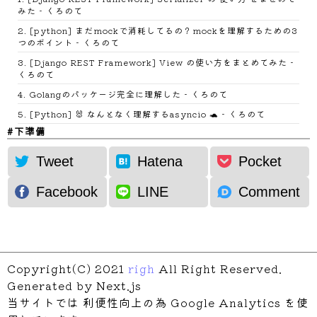
みた - くろのて
Step 
#0:   1300K .......... ..........
2
.
[python] まだmockで消耗してるの？mockを理解するための3
Step 
#0:   1350K .......... ..........
つのポイント - くろのて
Step 
#0:   1400K .......... ..........
3
.
[Django REST Framework] View の使い方をまとめてみた -
Step 
#0:   1450K .......... ..........
くろのて
Step 
#0:   1500K .......... ..........
4
.
Golangのパッケージ完全に理解した - くろのて
Step 
#0:   1550K .......... ..........
5
.
[Python] 🐰 なんとなく理解するasyncio 🐢 - くろのて
Step 
#0:   1600K .......... ..........
下準備
Step 
#0:   1650K .......... ..........
Step 
#0:   1700K .......... ..........
kubectl Installation
Tweet
Hatena
Pocket
Step 
#0:   1750K .......... ..........
Google Cloud SDK の
Step 
#0:   1800K .......... ..........
Setup
Facebook
LINE
Comment
Step 
#0:   1850K .......... ..........
クラスタを作成する
Step 
#0:   1900K .......... ..........
GCR に Push する
Step 
#0:   1950K .......... ..........
kustomize
Step 
#0:   2000K .......... ..........
GKEにDeployする
Copyright(C) 2021
righ
All Right Reserved.
Step 
#0:   2050K .......... ..........
Generated by Next.js
Step 
#0:   2100K .......... ..........
当サイトでは 利便性向上の為 Google Analytics を使
Step 
#0:   2150K .......... ..........