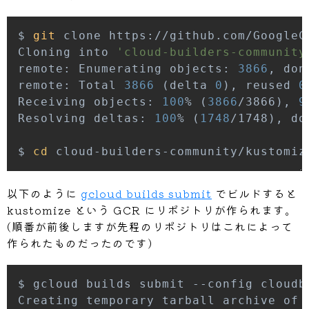
$ 
git
Cloning into 
'cloud-builders-community
remote: Enumerating objects: 
3866
remote: Total 
3866
(
delta 
0
)
, reused 
0
Receiving objects: 
100
% 
(
3866
/3866
)
, 
9
Resolving deltas: 
100
% 
(
1748
/1748
)
$ 
cd
 cloud-builders-community/kustomiz
以下のように
gcloud builds submit
でビルドすると
kustomize という GCR にリポジトリが作られます。
(順番が前後しますが先程のリポジトリはこれによって
作られたものだったのです)
$ gcloud builds submit --config cloudb
Creating temporary tarball archive of 