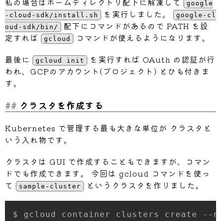
私の場合はホームディレクトリ配下に解凍して
google
を実行しました。
-cloud-sdk/install.sh
google-cl
配下にコマンドがあるので PATH を設
oud-sdk/bin/
定すれば
コマンドが使えるようになります。
gcloud
最後に
を実行すれば OAuth の認証が行
gcloud init
われ、GCPのアカウント(プロジェクト) とひも付きま
す。
クラスタを作成する
Kubernetes で管理する最も大きな単位が クラスタと
いう入れ物です。
クラスタは GUI で作成することもできますが、コマン
ドでも作成できます。 今回は gcloud コマンドを使っ
て
というクラスタを作りました。
sample-cluster
$ gcloud container clusters create --n