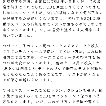
を監視する方法。正確にはDBは使いませんが... 今の現
場は前までこれでした。DBを用意しなくてよいのはた
しかにメリットですが、SQLが複雑になると何が正なの
か把握するのが難しくなりますし、 発行するSQLの順
番やスペースの有無とかでテストが落ちるのでじわじわ
辛くなってきます。 SQLの差分を追うのは人間様には
向いていません。
つづいて、予めテスト用のフィクスチャデータを投入し
て全てのテストケースで使い回すという方法。これは短
期的には楽ですが、 ケースごとにデータの整合性を保
つのが大変になってきます。 他のケース用に投入した
(あるいは削除した)データのせいで既存のテストが動か
なくなるなんてよくあることです。 テストが多くなる
ほど保守が難しくなります。
今回はテストケースごとにトランザクションを張り、終
了後に破棄することでDBを常にクリーンに保つという
方法をとります。 ただ、このやり方にも手間や落とし