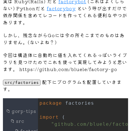
実は Ruby(Rails) だと
factorybot
(これはよくしら
	tx
.
resolved 
=
true
ない) Pythonだと
factoryboy
という呼び出すだけで
依存関係を含めてレコードを作ってくれる便利なやつが
if
 tx
.
savePoint 
>
0
{
あります。
return
 tx
.
ReleaseSavepoint
(
"SP"
}
しかし、残念ながらGoには今の所そこまでのものはあ
return
 tx
.
Transaction
.
Commit
(
)
りません。(ないよね？)
}
今回は構造体に自動的に値を入れてくれるっぽいライブ
ラリを見つけたのでこれを使って実現してみようと思い
ます。 https://github.com/bluele/factory-go
配下にプログラムを配置していきま
src/factories
す。
package
📁
gorp-tips
import
(
📁
src
"github.com/bluele/facto
📁
factories