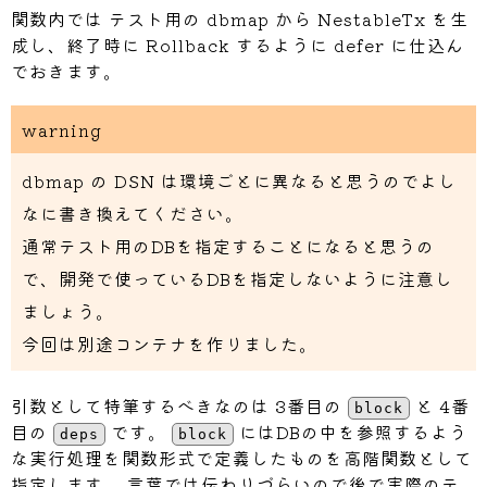
if
 err 
!=
nil
{
関数内では テスト用の dbmap から NestableTx を生
		t
.
Fatalf
(
"Failed to connect db. 
成し、終了時に Rollback するように defer に仕込ん
}
でおきます。
	dbmap 
:=
&
gorp
.
DbMap
{
Db
:
 db
,
 Dialec
	models
.
MapStructsToTables
(
dbmap
)
warning
return
}
dbmap の DSN は環境ごとに異なると思うのでよし
なに書き換えてください。
// RunTest テストを実行する
func
RunTest
(
ctx context
.
Context
,
 t 
*
te
通常テスト用のDBを指定することになると思うの
	dbmap 
:=
initDb
(
t
)
で、開発で使っているDBを指定しないように注意し
defer
 dbmap
.
Db
.
Close
(
)
ましょう。
// トランザクション作成
今回は別途コンテナを作りました。
	tx
,
 err 
:=
 dbmap
.
Begin
(
)
if
 err 
!=
nil
{
		t
.
Errorf
(
"Failed to start transa
引数として特筆するべきなのは 3番目の
と 4番
block
return
目の
です。
にはDBの中を参照するよう
deps
block
}
な実行処理を関数形式で定義したものを高階関数として
	ntx 
:=
&
NestableTx
{
Transaction
:
 tx
}
指定します。 言葉では伝わりづらいので後で実際のテ