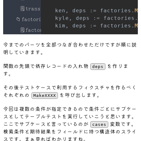
🗒
transaction.go
	ken
,
 deps 
:=
 factories
.
M
📁
factories
	kyle
,
 deps 
:=
 factories
.
	kim
,
 deps 
:=
 factories
.
M
🗒
factories.go
🗒
jets_factory.go
	jp
,
 deps 
:=
 factories
.
Ma
今までのパーツを全部つなぎ合わせただけですが順に説
	en
,
 deps 
:=
 factories
.
Ma
🗒
pilots_factory.go
明していきます。
	kr
,
 deps 
:=
 factories
.
Ma
🗒
go.mod
関数の先頭で依存レコードの入れ物
を作りま
deps
_
,
 deps 
=
 factories
.
Make
🗒
go.sum
す。
_
,
 deps 
=
 factories
.
Make
🗒
main_with_template.go
_
,
 deps 
=
 factories
.
Make
その後テストケースで利用するフィクスチャを作るべく
🗒
main_with_template_in_bin.go
_
,
 deps 
=
 factories
.
Make
それぞれの
を呼び出します。
MakeXXXX
_
,
 deps 
=
 factories
.
Make
🗒
main_without_template.go
今回は複数の条件が指定できるので条件ごとにサブケー
📁
models
スとしてテーブルテストを実行していこうと思います。
	falcon
,
 deps 
:=
 factorie
ここでサブケースと言っているのが
変数です。
	hawk
,
 deps 
:=
 factories
.
🗒
jet_model.go
cases
検索条件と期待結果をフィールドに持つ構造体のスライ
	swallow
,
 deps 
:=
 factori
🗒
request.go
スです。まぁ見ればわかりますね。
	dove
,
 deps 
:=
 factories
.