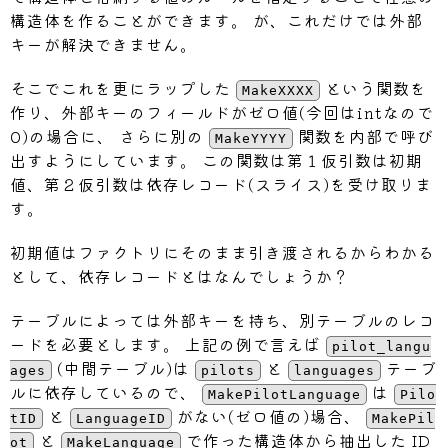
構造体を作ることができます。 が、これだけでは外部
var
 LanguageFactory 
=
 factor
キーが解決できません。
&
models
.
Language
{
}
,
)
.
SeqInt
(
"ID"
,
func
(
n 
int
)
(
そこでこれを更にラップした
という関数を
MakeXXXX
return
 n
,
nil
作り、外部キーのフィールドがゼロ値(今回はintなので
}
)
.
Attr
(
"Language"
,
func
(
arg
0)の場合に、 さらに別の
関数を内部で呼び
MakeYYYY
return
"English"
,
nil
出すようにしています。 この関数は第１仮引数は初期
}
)
値、第２仮引数は依存レコード(スライス)を受け取りま
す。
// MakeLanguage Language
func
MakeLanguage
(
fields Fie
初期値はファクトリにそのまま引き渡されるからわかる
	m 
:=
 LanguageFactory
.
Mus
として、依存レコードとはなんでしょうか？
	deps 
=
append
(
deps
,
 m
)
テーブルによっては外部キーを持ち、別テーブルのレコ
return
 m
,
ードを必要とします。 上記の例で言えば
}
pilot_langu
(中間テーブル)は
と
テーブ
ages
pilots
languages
ルに依存しているので、
は
var
 PilotLanguageFactory 
=
 f
MakePilotLanguage
Pilo
と
がない(ゼロ値の)場合、
&
models
.
PilotLanguage
{
}
,
tID
LanguageID
MakePil
と
で作った構造体から抽出した ID
)
ot
MakeLanguage