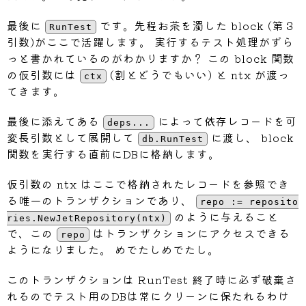
🗒
result.go
	eagle
,
 deps 
:=
 factories
最後に
です。先程お茶を濁した block (第３
RunTest
📁
repositories
引数)がここで活躍します。 実行するテスト処理がずら
	cases 
:=
[
]
struct
{
っと書かれているのがわかりますか？ この block 関数
🗒
jet_repository0.go
		name     
string
の仮引数には
(割とどうでもいい) と ntx が渡っ
ctx
		req      models
.
🗒
jet_repository1.go
てきます。
		expected 
[
]
models
.
🗒
jet_repository2.go
}
{
最後に添えてある
によって依存レコードを可
deps...
{
🗒
jet_repository_test.go
変長引数として展開して
に渡し、 block
db.RunTest
			name
:
"age filter
📁
sql
関数を実行する直前にDBに格納します。
			req
:
  models
.
Requ
🗒
query.sql
			expected
:
[
]
model
仮引数の ntx はここで格納されたレコードを参照でき
{
JetName
:
 dov
る唯一のトランザクションであり、
repo := reposito
{
JetName
:
 eag
のように与えること
ries.NewJetRepository(ntx)
{
JetName
:
 eag
で、この
はトランザクションにアクセスできる
repo
}
,
ようになりました。 めでたしめでたし。
}
,
{
このトランザクションは RunTest 終了時に必ず破棄さ
			name
:
"pilot name
れるのでテスト用のDBは常にクリーンに保たれるわけ