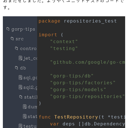
おまたせしました。ようやくユニットテストのコードで
		context
[
"age"
]
=
 req
.
す。
}
if
 req
.
PilotName 
!=
""
{
package
		conds 
=
append
(
conds
,
"pilots.na
📁
gorp-tips
		context
[
"pilot_name"
]
=
"%"
+
 re
import
(
}
📁
src
"context"
if
 req
.
JetName 
!=
""
{
📁
controllers
"testing"
		conds 
=
append
(
conds
,
"jets.name
		context
[
"jet_name"
]
=
"%"
+
 req
.
🗒
jet_controller.go
"github.com/google/go-cm
}
📁
db
if
 req
.
Language 
!=
""
{
"gorp-tips/db"
🗒
sql.go
		conds 
=
append
(
conds
,
"languages
"gorp-tips/factories"
		context
[
"language"
]
=
 req
.
🗒
sql2.go
"gorp-tips/models"
}
📁
statik
"gorp-tips/repositories"
)
return
 strings
.
Join
(
conds
,
" AND "
)
🗒
dummy.go
}
🗒
statik.go
func
TestRepository
(
t 
*
testi
var
 deps 
[
]
db
.
🗒
testutils.go