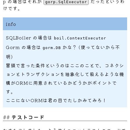
p の場合はそれが
だったというわ
gorp.SqlExecutor
}
けです。
	query 
+=
" ORDER BY jets.age, jets.
	log
.
Debug
(
query
)
info
var
 results 
[
]
models
.
SQLBoiler の場合は
boil.ContextExecutor
if
_
,
 err 
:=
 r
.
exec
.
Select
(
&
results
Gorm の場合は
かな？ (使ってないから不
		log
.
Error
(
err
)
gorm.DB
return
nil
,
明)
}
冒頭で言った条件というのはここのことで、コネクシ
return
 results
,
nil
ョンとトランザクションを抽象化して扱えるような機
}
構がORMに用意されているかどうかがポイントで
func
makeCondition
(
req models
.
Request
)
す。
	conds 
:=
[
]
string
{
}
ここにないORMは君の目でたしかみてみろ！
	context 
:=
map
[
string
]
interface
{
}
{
}
テストコード
if
 req
.
Age 
>
0
{
		conds 
=
append
(
conds
,
"jets.age 