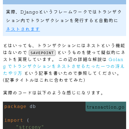
実際、Djangoというフレームワークではトランザク
ション内でトランザクションを発行すると自動的に
ネストされます
とはいっても、トランザクションにはネストという機能
はないので
というものを使って擬似的にネ
SAVEPOINT
ストを実現しています。 この辺の詳細な解説は
Golan
g でトランザクションをネストさせるたった一つの冴え
たやり方
という記事を書いたので参照してください。
(記事タイトルはこれに合わせてみた)
実際のコードは以下のような感じになります。
transaction.go
package
import
(
"strconv"