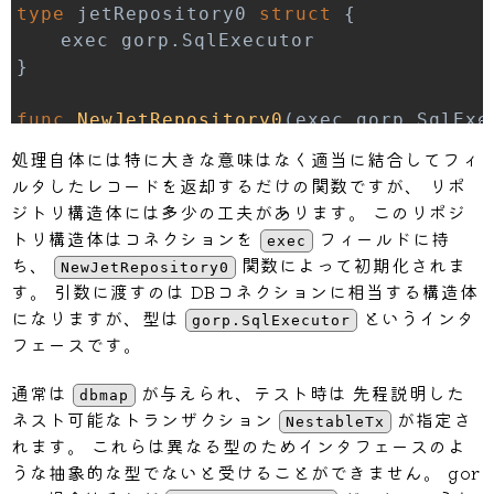
type
 jetRepository0 
struct
{
	exec gorp
.
}
func
NewJetRepository0
(
exec gorp
.
SqlExe
return
&
jetRepository0
{
処理自体には特に大きな意味はなく適当に結合してフィ
		exec
:
 exec
,
ルタしたレコードを返却するだけの関数ですが、 リポ
}
ジトリ構造体には多少の工夫があります。 このリポジ
}
トリ構造体はコネクションを
フィールドに持
exec
ち、
関数によって初期化されま
NewJetRepository0
func
(
r 
*
jetRepository0
)
GetJets
(
ctx co
す。 引数に渡すのは DBコネクションに相当する構造体
	query 
:=
"SELECT jets.name AS jetNa
になりますが、型は
というインタ
gorp.SqlExecutor
	query 
+=
"FROM jets "
フェースです。
	query 
+=
"JOIN pilots ON pilots.id 
	query 
+=
"LEFT JOIN pilot_languages
通常は
が与えられ、テスト時は 先程説明した
dbmap
	query 
+=
"LEFT JOIN languages ON la
ネスト可能なトランザクション
が指定さ
NestableTx
	conds
,
 variables 
:=
makeCondition
(
r
れます。 これらは異なる型のためインタフェースのよ
if
 conds 
!=
""
{
うな抽象的な型でないと受けることができません。 gor
		query 
+=
"WHERE "
+