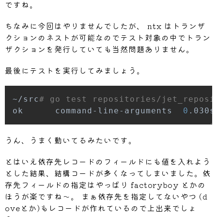
			req
:
  models
.
Requ
ですね。
			expected
:
[
]
model
{
JetName
:
 fal
ちなみに今回はやりませんでしたが、 ntx はトランザ
}
,
クションのネストが可能なのでテスト対象の中でトラン
}
,
ザクションを発行していても当然問題ありません。
{
最後にテストを実行してみましょう。
			name
:
"jet name f
			req
:
  models
.
Requ
			expected
:
[
]
model
~/src
# go test repositories/jet_reposi
{
JetName
:
 haw
ok      command-line-arguments  
0
.030s
{
JetName
:
 haw
}
,
うん、うまく動いてるみたいです。
}
,
{
とはいえ依存先レコードのフィールドにも値を入れよう
			name
:
"language f
とした結果、結構コードが多くなってしまいました。依
			req
:
  models
.
Requ
存先フィールドの指定はやっぱり factoryboy とかの
			expected
:
[
]
model
ほうが楽ですね〜。 まぁ依存先を指定してないやつ (d
{
JetName
:
 swa
oveとか)もレコードが作れているので上出来でしょ
{
JetName
:
 haw