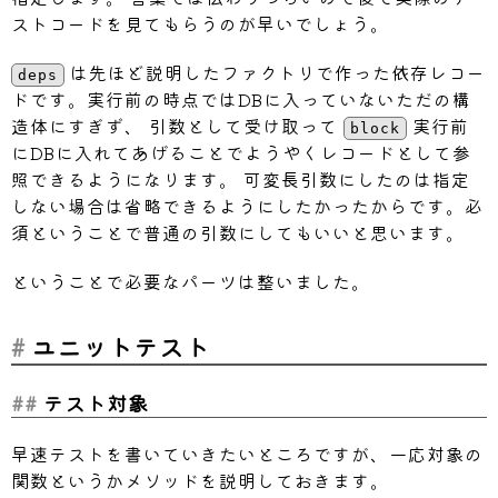
defer
 ntx
.
Rollback
(
)
ストコードを見てもらうのが早いでしょう。
// dependencies 投入
は先ほど説明したファクトリで作った依存レコー
deps
for
_
,
 m 
:=
range
 deps 
{
ドです。実行前の時点ではDBに入っていないただの構
if
 err 
:=
 ntx
.
Insert
(
m
)
;
 err 
!=
造体にすぎず、 引数として受け取って
実行前
block
			t
.
Fatalf
(
"Failed to load dep
にDBに入れてあげることでようやくレコードとして参
}
照できるようになります。 可変長引数にしたのは指定
}
しない場合は省略できるようにしたかったからです。必
// テスト実行
須ということで普通の引数にしてもいいと思います。
block
(
ctx
,
 ntx
)
ということで必要なパーツは整いました。
}
ユニットテスト
テスト対象
早速テストを書いていきたいところですが、一応対象の
関数というかメソッドを説明しておきます。