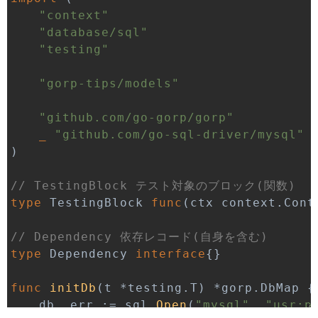
"context"
"database/sql"
"testing"
"gorp-tips/models"
"github.com/go-gorp/gorp"
_
"github.com/go-sql-driver/mysql"
)
// TestingBlock テスト対象のブロック(関数)
type
 TestingBlock 
func
(
ctx context
.
Cont
// Dependency 依存レコード(自身を含む)
type
 Dependency 
interface
{
}
func
initDb
(
t 
*
testing
.
T
)
*
gorp
.
DbMap 
{
	db
,
 err 
:=
 sql
.
Open
(
"mysql"
,
"usr:p