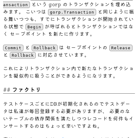
return
nil
,
という gorp のトランザクションを埋め込
ansaction
}
みます。 こいつは
と同じように振
gorp.Transaction
return
 tx
.
next
,
nil
る舞いつつも、すでにトランザクションが開始されてい
}
る状態で
が呼ばれるとトランザクションではな
Begin
く セーブポイント を新たに作ります。
func
(
tx 
*
NestableTx
)
Rollback
(
)
error
	tx
.
resolved 
=
true
と
は セーブポイントの
Commit
Rollback
Release
if
 tx
.
savePoint 
>
0
{
と
に対応させています。
Rollback
return
 tx
.
RollbackToSavepoint
(
"S
}
これによりトランザクション内で新たなトランザクショ
return
 tx
.
Transaction
.
Rollback
(
)
ンを擬似的に扱うことができるようになります。
}
ファクトリ
func
(
tx 
*
NestableTx
)
Commit
(
)
error
{
テストケースごとにDBが初期化されるのでテストデー
if
 tx
.
next 
!=
nil
&&
!
tx
.
next
.
resol
タは私達が毎回登録する必要がありますが、 必要のな
if
 err 
:=
 tx
.
next
.
Commit
(
)
;
 err 
いテーブルの依存関係を満たしつつレコードを何件もイ
return
ンサートするのはちょっと辛いですよね。
}
}