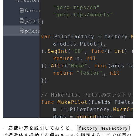
"gorp-tips/db"
🗒
factories.go
"gorp-tips/models"
🗒
jets_factory.go
)
🗒
pilots_factory.go
var
 PilotFactory 
=
 factory
.
N
&
models
.
Pilot
{
}
,
)
.
SeqInt
(
"ID"
,
func
(
n 
int
)
(
return
 n
,
nil
}
)
.
Attr
(
"Name"
,
func
(
args fa
return
"Tester"
,
nil
}
)
// MakePilot Pilotのファクトリ
func
MakePilot
(
fields Fields
	m 
:=
 PilotFactory
.
MustCr
	deps 
=
append
(
deps
,
 m
)
return
 m
,
一応使い方を説明しておくと、
factory.NewFactory
}
で構造体と格納する値のルールを指定することで任意の