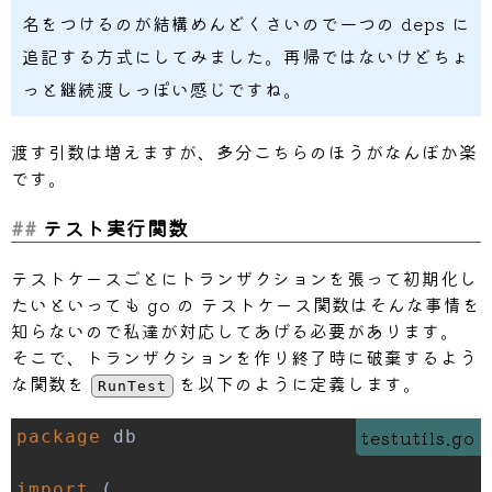
名をつけるのが結構めんどくさいので一つの deps に
追記する方式にしてみました。再帰ではないけどちょ
っと継続渡しっぽい感じですね。
渡す引数は増えますが、多分こちらのほうがなんぼか楽
です。
テスト実行関数
テストケースごとにトランザクションを張って初期化し
たいといっても go の テストケース関数はそんな事情を
知らないので私達が対応してあげる必要があります。
そこで、トランザクションを作り終了時に破棄するよう
な関数を
を以下のように定義します。
RunTest
testutils.go
package
import
(