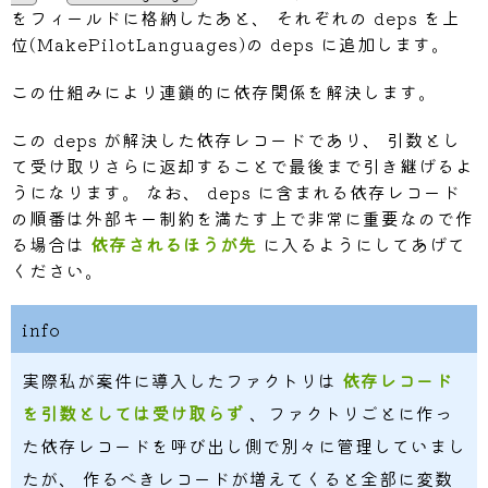
をフィールドに格納したあと、 それぞれの deps を上
位(MakePilotLanguages)の deps に追加します。
// MakePilotLanguage Pilo
func
MakePilotLanguage
(
field
この仕組みにより連鎖的に依存関係を解決します。
	m 
:=
 PilotLanguageFactor
if
 m
.
PilotID 
==
0
{
この deps が解決した依存レコードであり、 引数とし
		pilot
,
 _deps 
:=
MakeP
て受け取りさらに返却することで最後まで引き継げるよ
		m
.
PilotID 
=
 pilot
.
うになります。 なお、 deps に含まれる依存レコード
		deps 
=
append
(
deps
,
 _
の順番は外部キー制約を満たす上で非常に重要なので作
}
る場合は
依存されるほうが先
に入るようにしてあげて
if
 m
.
LanguageID 
==
0
{
ください。
		lang
,
 _deps 
:=
MakeLa
		m
.
LanguageID 
=
 lang
.
info
		deps 
=
append
(
deps
,
 _
}
実際私が案件に導入したファクトリは
依存レコード
	deps 
=
append
(
deps
,
 m
)
を引数としては受け取らず
return
、ファクトリごとに作っ
 m
,
}
た依存レコードを呼び出し側で別々に管理していまし
たが、 作るべきレコードが増えてくると全部に変数