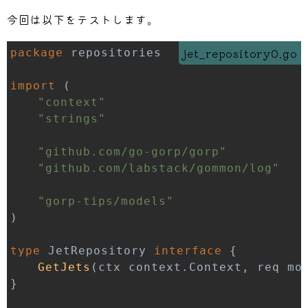
今回は以下をテストします。
jet_repository0.go
package
import
(
"context"
"strings"
"github.com/go-gorp/gorp"
"github.com/labstack/gommon/log"
"gorp-tips/models"
)
type
 JetRepository 
interface
{
GetJets
(
ctx context
.
Context
,
 req mo
}