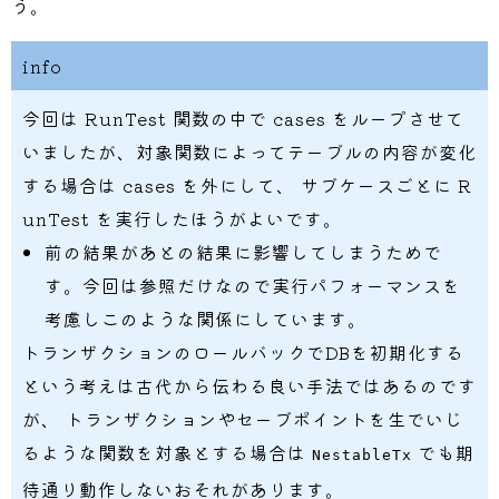
う。
}
,
}
,
info
}
今回は RunTest 関数の中で cases をループさせて
	db
.
RunTest
(
context
.
Backg
		repo 
:=
 repositories
.
いましたが、対象関数によってテーブルの内容が変化
for
_
,
 c 
:=
range
 cas
する場合は cases を外にして、 サブケースごとに R
			t
.
Run
(
"GetJets "
+
unTest を実行したほうがよいです。
				got
,
 err 
:=
 r
前の結果があとの結果に影響してしまうためで
if
 err 
!=
nil
					t
.
Error
(
er
す。今回は参照だけなので実行パフォーマンスを
return
考慮しこのような関係にしています。
}
トランザクションのロールバックでDBを初期化する
if
 r 
:=
 cmp
.
D
という考えは古代から伝わる良い手法ではあるのです
					t
.
Errorf
(
"
}
が、 トランザクションやセーブポイントを生でいじ
}
)
るような関数を対象とする場合は
でも期
NestableTx
}
待通り動作しないおそれがあります。
}
,
 deps
...
)