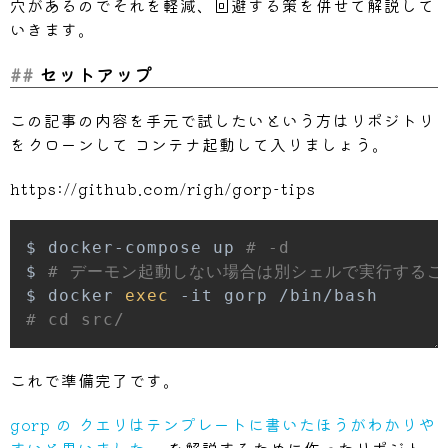
穴があるのでそれを軽減、回避する策を併せて解説して
いきます。
セットアップ
この記事の内容を手元で試したいという方はリポジトリ
をクローンして コンテナ起動して入りましょう。
https://github.com/righ/gorp-tips
$ docker-compose up 
# -d
$ 
# デーモン起動しない場合は別シェルで実行するこ
$ docker 
exec
# cd src/
これで準備完了です。
gorp の クエリはテンプレートに書いたほうがわかりや
すいと思いました。
を解説するために作ったリポジト