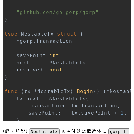
"github.com/go-gorp/gorp"
)
type
 NestableTx 
struct
{
*
gorp
.
	savePoint 
int
	next      
*
	resolved  
bool
}
func
(
tx 
*
NestableTx
)
Begin
(
)
(
*
Nestabl
	tx
.
next 
=
&
NestableTx
{
		Transaction
:
 tx
.
Transaction
,
		savePoint
:
   tx
.
savePoint 
+
1
,
}
if
 err 
:=
 tx
.
Savepoint
(
"SP"
+
 strco
(軽く解説)
と名付けた構造体に
NestableTx
gorp.Tr