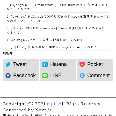
1
.
[Django REST Framework] Serializer の 使い方 をまとめて
みた - くろのて
2
.
[python] まだmockで消耗してるの？mockを理解するための3
つのポイント - くろのて
3
.
[Django REST Framework] View の使い方をまとめてみた -
くろのて
4
.
Golangのパッケージ完全に理解した - くろのて
5
.
[Python] 🐰 なんとなく理解するasyncio 🐢 - くろのて
条件
用紙の記入
Tweet
Hatena
Pocket
提出
納付
Facebook
LINE
Comment
Copyright(C) 2021
righ
All Right Reserved.
Generated by Next.js
当サイトでは 利便性向上の為 Google Analytics を使