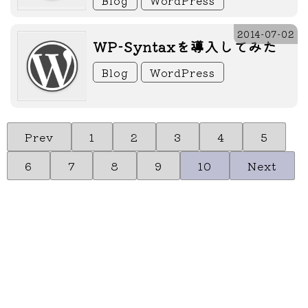
Blog
WordPress
2014-07-02
WP-Syntaxを導入してみた
Blog
WordPress
Prev
1
2
3
4
5
6
7
8
9
10
Next