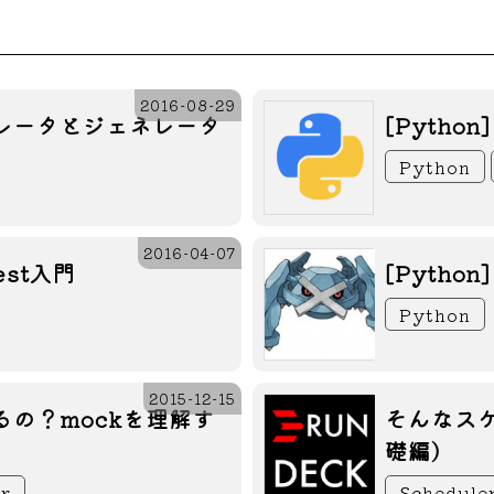
2016-08-29
イテレータとジェネレータ
[Pyth
Python
2016-04-07
est入門
[Pytho
Python
2015-12-15
てるの？mockを理解す
そんなスケ
礎編)
r
Schedule