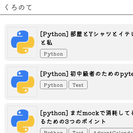
くろのて
[Python] 部屋とYシャツと
と私
Python
[Python] 初中級者のためのpyt
Python
Test
[python] まだmockで消耗し
るための3つのポイント
Python
Test
AdventCalenda