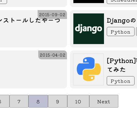
2015-09-02
てインストールしたやーつ
Djang
Python
2015-04-02
[Pyth
てみた
Python
6
7
8
9
10
Next