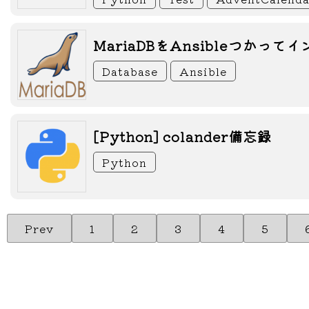
MariaDBをAnsibleつかっ
Database
Ansible
[Python] colander備忘録
Python
Prev
1
2
3
4
5