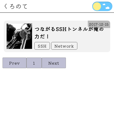
くろのて
2017-12-15
つながるSSHトンネルが俺の
力だ！
SSH
Network
Prev
1
Next