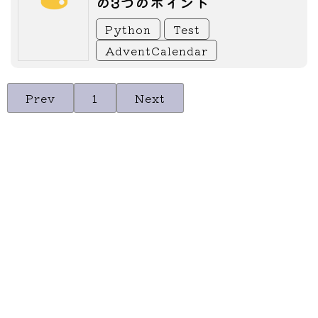
の3つのポイント
Python
Test
AdventCalendar
Prev
1
Next