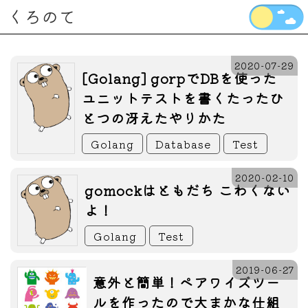
くろのて
2020-07-29
[Golang] gorpでDBを使った
ユニットテストを書くたったひ
とつの冴えたやりかた
Golang
Database
Test
2020-02-10
gomockはともだち こわくない
よ！
Golang
Test
2019-06-27
意外と簡単！ペアワイズツー
ルを作ったので大まかな仕組